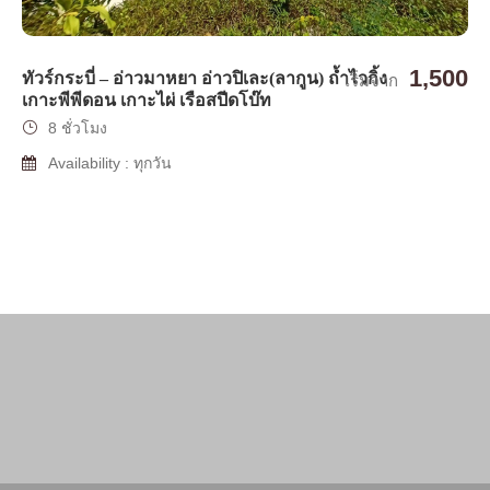
1,500
ทัวร์กระบี่ – อ่าวมาหยา อ่าวปิเละ(ลากูน) ถ้ำไวกิ้ง
เริ่มจาก
เกาะพีพีดอน เกาะไผ่ เรือสปีดโบ๊ท
8 ชั่วโมง
Availability : ทุกวัน