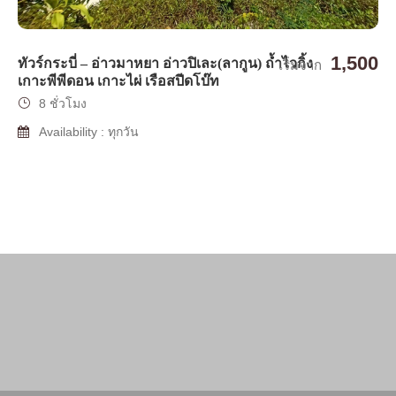
1,500
ทัวร์กระบี่ – อ่าวมาหยา อ่าวปิเละ(ลากูน) ถ้ำไวกิ้ง
เริ่มจาก
เกาะพีพีดอน เกาะไผ่ เรือสปีดโบ๊ท
8 ชั่วโมง
Availability : ทุกวัน