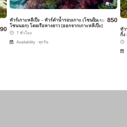
850
ทัวร์เกาะหลีเป๊ะ – ทัวร์ดำน้ำรอบเกาะ (โซนใน +
เริ่มจาก
โซนนอก) โดยเรือหางยาว [ออกจากเกาะหลีเป๊ะ]
990
ทัว
7 ชั่วโมง
กิ้
Availability : ทุกวัน