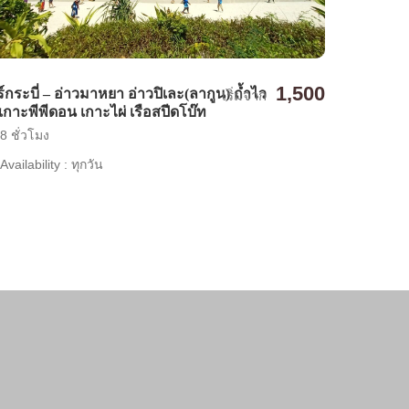
1,500
ร์กระบี่ – อ่าวมาหยา อ่าวปิเละ(ลากูน) ถ้ำไว
เริ่มจาก
ง เกาะพีพีดอน เกาะไผ่ เรือสปีดโบ๊ท
8 ชั่วโมง
Availability : ทุกวัน