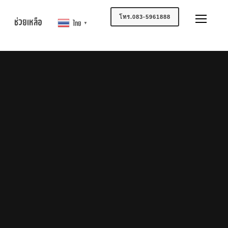
โทร.083-5961888
ช่วยเหลือ
ไทย
▼