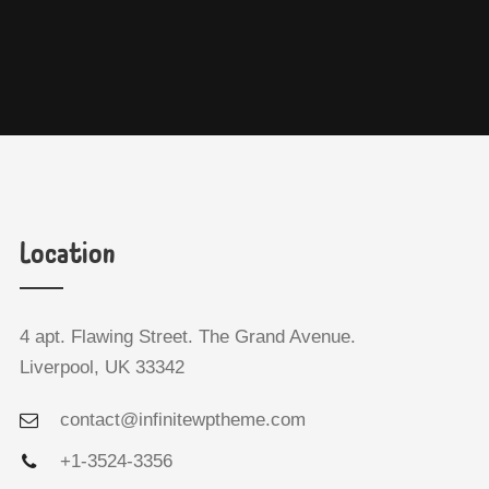
Location
4 apt. Flawing Street. The Grand Avenue.
Liverpool, UK 33342
contact@infinitewptheme.com
+1-3524-3356