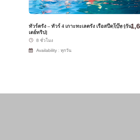
1,
ทัวร์ตรัง – ทัวร์ 4 เกาะทะเลตรัง เรือสปีดโบ๊ท [วัน
เริ่มจาก
เดย์ทริป]
8 ชั่วโมง
Availability : ทุกวัน