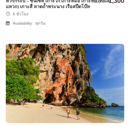
1,300
ทัวร์กระบี่ – ซันเซท เกาะไก่ เกาะหม้อ เกาะทับ (ทะเล
เริ่มจาก
แหวก) เกาะสี่ หาดถ้ำพระนาง เรือสปีดโบ๊ท
6 ชั่วโมง
Availability : ทุกวัน