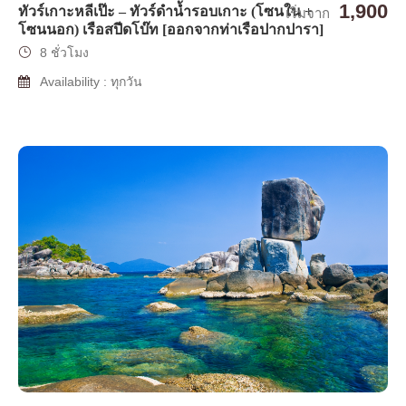
1,900
ทัวร์เกาะหลีเป๊ะ – ทัวร์ดำน้ำรอบเกาะ (โซนใน +
เริ่มจาก
โซนนอก) เรือสปีดโบ๊ท [ออกจากท่าเรือปากปารา]
8 ชั่วโมง
Availability : ทุกวัน