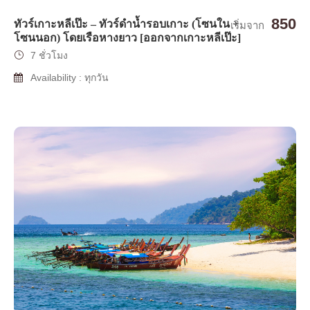
850
ทัวร์เกาะหลีเป๊ะ – ทัวร์ดำน้ำรอบเกาะ (โซนใน +
เริ่มจาก
โซนนอก) โดยเรือหางยาว [ออกจากเกาะหลีเป๊ะ]
7 ชั่วโมง
Availability : ทุกวัน