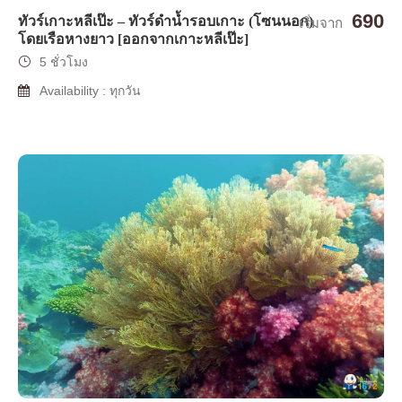
690
ทัวร์เกาะหลีเป๊ะ – ทัวร์ดำน้ำรอบเกาะ (โซนนอก)
เริ่มจาก
โดยเรือหางยาว [ออกจากเกาะหลีเป๊ะ]
5 ชั่วโมง
Availability : ทุกวัน