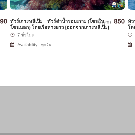
90
850
ทัว
ทัวร์เกาะหลีเป๊ะ – ทัวร์ดำน้ำรอบเกาะ (โซนใน +
เริ่มจาก
โดย
โซนนอก) โดยเรือหางยาว [ออกจากเกาะหลีเป๊ะ]
7 ชั่วโมง
Availability : ทุกวัน