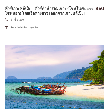
850
ทัวร์เกาะหลีเป๊ะ – ทัวร์ดำน้ำรอบเกาะ (โซนใน +
เริ่มจาก
โซนนอก) โดยเรือหางยาว [ออกจากเกาะหลีเป๊ะ]
7 ชั่วโมง
Availability : ทุกวัน