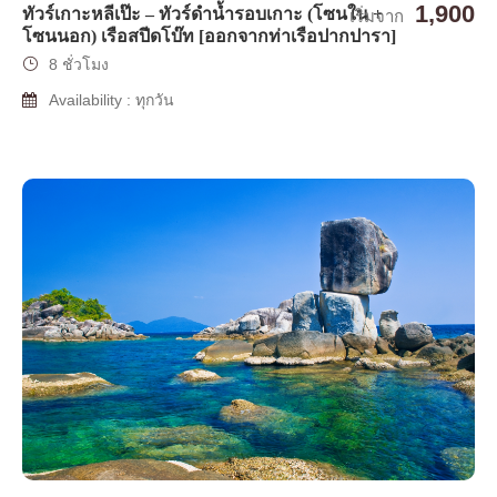
1,900
ทัวร์เกาะหลีเป๊ะ – ทัวร์ดำน้ำรอบเกาะ (โซนใน +
เริ่มจาก
โซนนอก) เรือสปีดโบ๊ท [ออกจากท่าเรือปากปารา]
8 ชั่วโมง
Availability : ทุกวัน