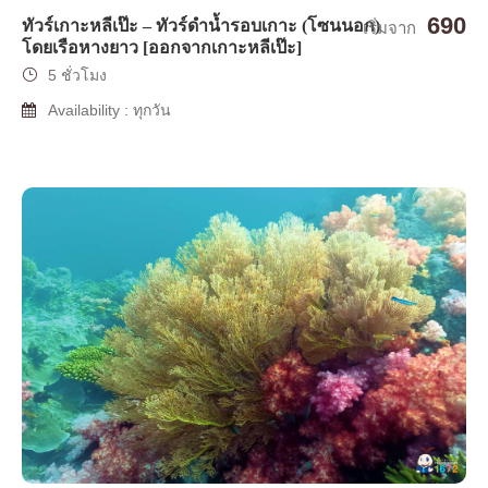
690
ทัวร์เกาะหลีเป๊ะ – ทัวร์ดำน้ำรอบเกาะ (โซนนอก)
เริ่มจาก
โดยเรือหางยาว [ออกจากเกาะหลีเป๊ะ]
5 ชั่วโมง
Availability : ทุกวัน