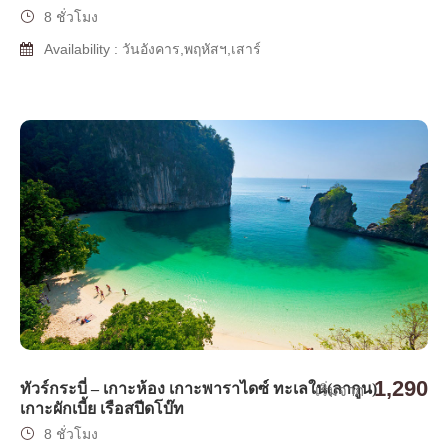
8 ชั่วโมง
Availability : วันอังคาร,พฤหัสฯ,เสาร์
1,290
ทัวร์กระบี่ – เกาะห้อง เกาะพาราไดซ์ ทะเลใน(ลากูน)
เริ่มจาก
เกาะผักเบี้ย เรือสปีดโบ๊ท
8 ชั่วโมง