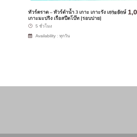
1,
ทัวร์ตราด – ทัวร์ดำน้ำ 3 เกาะ เกาะรัง เกาะยักษ์
เริ่มจาก
เกาะมะปริง เรือสปีดโบ๊ท [รอบบ่าย]
5 ชั่วโมง
Availability : ทุกวัน