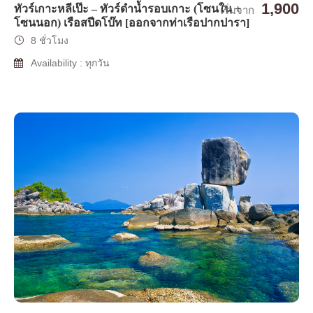
1,900
ทัวร์เกาะหลีเป๊ะ – ทัวร์ดำน้ำรอบเกาะ (โซนใน +
เริ่มจาก
โซนนอก) เรือสปีดโบ๊ท [ออกจากท่าเรือปากปารา]
8 ชั่วโมง
Availability : ทุกวัน