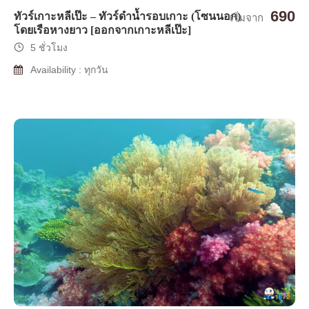
690
ทัวร์เกาะหลีเป๊ะ – ทัวร์ดำน้ำรอบเกาะ (โซนนอก)
เริ่มจาก
โดยเรือหางยาว [ออกจากเกาะหลีเป๊ะ]
5 ชั่วโมง
Availability : ทุกวัน