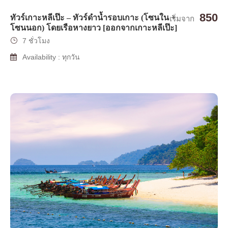
850
ทัวร์เกาะหลีเป๊ะ – ทัวร์ดำน้ำรอบเกาะ (โซนใน +
เริ่มจาก
โซนนอก) โดยเรือหางยาว [ออกจากเกาะหลีเป๊ะ]
7 ชั่วโมง
Availability : ทุกวัน