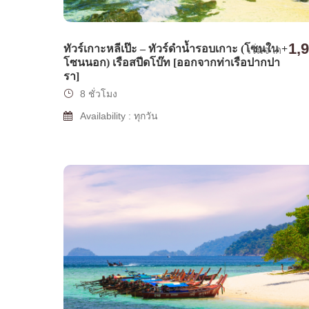
1,
ทัวร์เกาะหลีเป๊ะ – ทัวร์ดำน้ำรอบเกาะ (โซนใน +
เริ่มจาก
โซนนอก) เรือสปีดโบ๊ท [ออกจากท่าเรือปากปา
รา]
8 ชั่วโมง
Availability : ทุกวัน