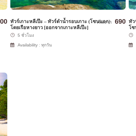
690
900
ทัวร์เกาะหลีเป๊ะ – ทัวร์ดำน้ำรอบเกาะ (โซนนอก)
ทัว
เริ่มจาก
โดยเรือหางยาว [ออกจากเกาะหลีเป๊ะ]
โซน
5 ชั่วโมง
Availability : ทุกวัน