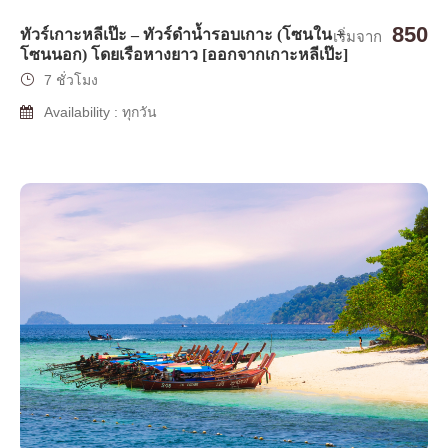
850
ทัวร์เกาะหลีเป๊ะ – ทัวร์ดำน้ำรอบเกาะ (โซนใน +
เริ่มจาก
โซนนอก) โดยเรือหางยาว [ออกจากเกาะหลีเป๊ะ]
7 ชั่วโมง
Availability : ทุกวัน