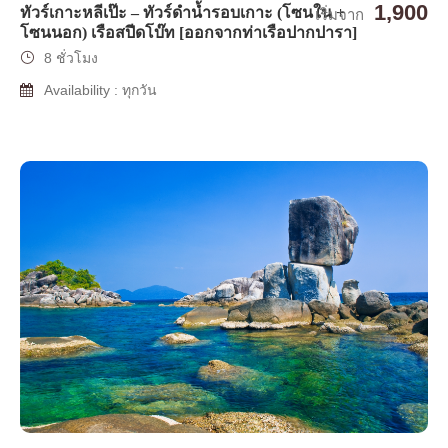
1,900
ทัวร์เกาะหลีเป๊ะ – ทัวร์ดำน้ำรอบเกาะ (โซนใน +
เริ่มจาก
โซนนอก) เรือสปีดโบ๊ท [ออกจากท่าเรือปากปารา]
8 ชั่วโมง
Availability : ทุกวัน