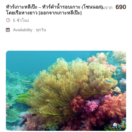
690
ทัวร์เกาะหลีเป๊ะ – ทัวร์ดำน้ำรอบเกาะ (โซนนอก)
เริ่มจาก
โดยเรือหางยาว [ออกจากเกาะหลีเป๊ะ]
5 ชั่วโมง
Availability : ทุกวัน