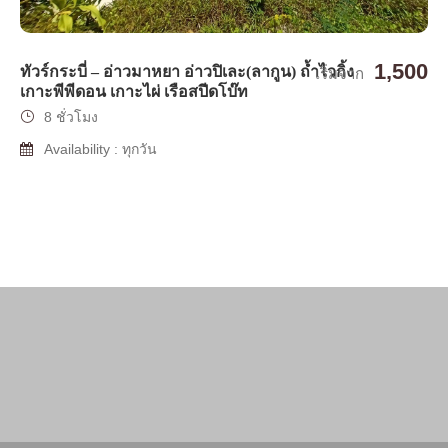
1,500
ทัวร์กระบี่ – อ่าวมาหยา อ่าวปิเละ(ลากูน) ถ้ำไวกิ้ง
เริ่มจาก
เกาะพีพีดอน เกาะไผ่ เรือสปีดโบ๊ท
8 ชั่วโมง
Availability : ทุกวัน