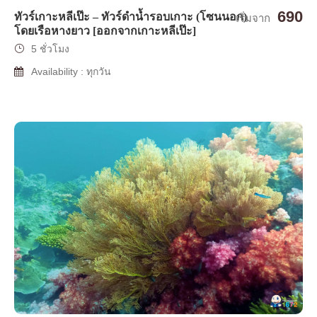
690
ทัวร์เกาะหลีเป๊ะ – ทัวร์ดำน้ำรอบเกาะ (โซนนอก)
เริ่มจาก
โดยเรือหางยาว [ออกจากเกาะหลีเป๊ะ]
5 ชั่วโมง
Availability : ทุกวัน