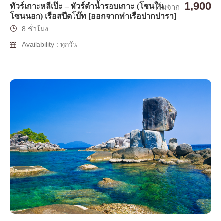
1,900
ทัวร์เกาะหลีเป๊ะ – ทัวร์ดำน้ำรอบเกาะ (โซนใน +
เริ่มจาก
โซนนอก) เรือสปีดโบ๊ท [ออกจากท่าเรือปากปารา]
8 ชั่วโมง
Availability : ทุกวัน