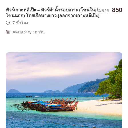
850
ทัวร์เกาะหลีเป๊ะ – ทัวร์ดำน้ำรอบเกาะ (โซนใน +
เริ่มจาก
โซนนอก) โดยเรือหางยาว [ออกจากเกาะหลีเป๊ะ]
7 ชั่วโมง
Availability : ทุกวัน