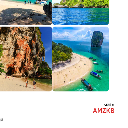
รหัสทัวร์
AMZKB
ฤษ