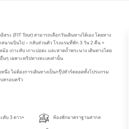
เกจอิสระ (FIT Tour) สามารถเลือกวันเดินทางได้เอง โดยทาง
กสนามบินไป – กลับส่วนตัว โรงแรมที่พัก 3 วัน 2 คืน +
กาะหม้อ เกาะทับ เกาะปอดะ และหาดถ้ำพระนาง เดินทางโดย
มอื่นๆ เฉพาะทริปทางทะเลเท่านั้น
ับหนึ่ง ไม่ต้องการเดินทางเป็นกรุ๊ปทัวร์ตลอดทั้งโปรแกรม
แบบครอบครัว
ะดับ 3 ดาว+
ห้องพักมาตราฐานสากล