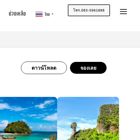
โทร.083-5961888
ช่วยเหลือ
ไทย
▼
ดาวน์โหลด
จองเลย