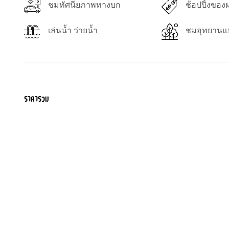
ชมทัศนียภาพทางบก
ช้อปปิ้งของ
เล่นน้ำ ว่ายน้ำ
ชมอุทยานแห
ราคารวม