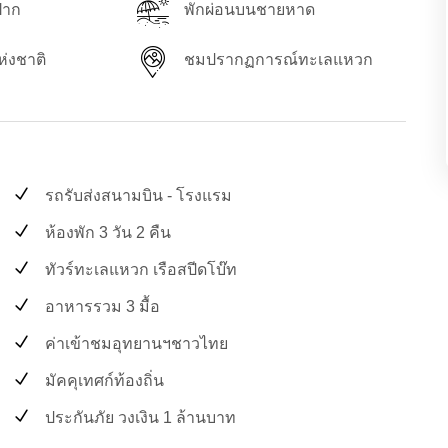
ฝาก
พักผ่อนบนชายหาด
่งชาติ
ชมปรากฏการณ์ทะเลแหวก
รถรับส่งสนามบิน - โรงแรม
ห้องพัก 3 วัน 2 คืน
ทัวร์ทะเลแหวก เรือสปีดโบ๊ท
อาหารรวม 3 มื้อ
ค่าเข้าชมอุทยานฯชาวไทย
มัคคุเทศก์ท้องถิ่น
ประกันภัย วงเงิน 1 ล้านบาท