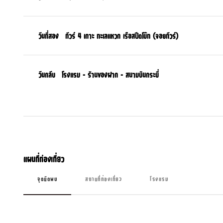
วันที่สอง
ทัวร์ 4 เกาะ ทะเลแหวก เรือสปีดโบ๊ท (จอยทัวร์)
วันกลับ
โรงแรม - ร้านของฝาก - สนามบินกระบี่
แผนที่ท่องเที่ยว
จุดนัดพบ
สถานที่ท่องเที่ยว
โรงแรม