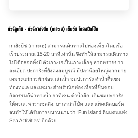
ทัวร์ภูเก็ต – ทัวร์กาฮังบีช (เกาะเฮ) เต็มวัน โดยสปีดโบ๊ท
กาฮังบีช (เกาะเฮ) สามารถเดินทางไปท่องเที่ยวโดยเรือ
เร็วประมาณ 15-20 นาทีเท่านั้น จึงทำให้สามารถเดินทาง
ไปได้ตลอดทั้งปี ตัวเกาะเฮเป็นเกาะเล็กๆ หาดทรายขาว
ละเอียด ปะการังที่ยังคงสมบูรณ์ มีปลาน้อยใหญ่มากมาย
เหมาะแก่การพักผ่อน เล่นน้ำ ชมปะการัง ดำน้ำตื้นชม
ท้องทะเล และเหมาะสำหรับนักท่องเที่ยวที่ชื่นชอบ
กิจกรรมกีฬาทางน้ำ อาทิเช่น ดำน้ำลึก, เดินชมปะการัง
ใต้ทะเล, พาราเซลลิ่ง, บานาน่าโบ๊ท และ แพ็ดเดิลบอร์ด
จนทำให้ได้รับการขนานนามว่า “Fun Island ดินแดนแห่ง
Sea Activities” อีกด้วย