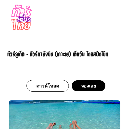
ทัวร์ภูเก็ต – ทัวร์กาฮังบีช (เกาะเฮ) เต็มวัน โดยสปีดโบ๊ท
ดาวน์โหลด
จองเลย