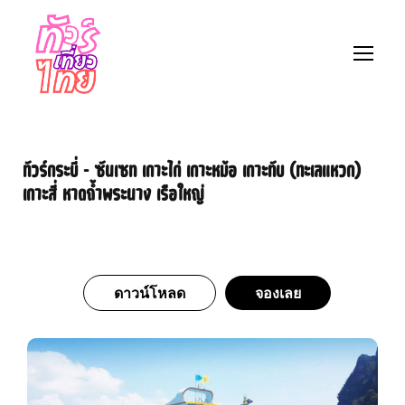
ทัวร์กระบี่ – ซันเซท เกาะไก่ เกาะหม้อ เกาะทับ (ทะเลแหวก)
เกาะสี่ หาดถ้ำพระนาง เรือใหญ่
ดาวน์โหลด
จองเลย