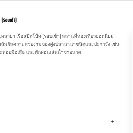
 [รอบเช้า]
หลายา เรือสปีดโบ๊ท [รอบเช้า] สถานที่ท่องเที่ยวยอดนิยม
น้ำสัมผัสความสวยงามของฝูงปลานานาชนิดและปะการัง เช่น
ละหอยมือเสือ และพักผ่อนเล่นน้ำชายหาด