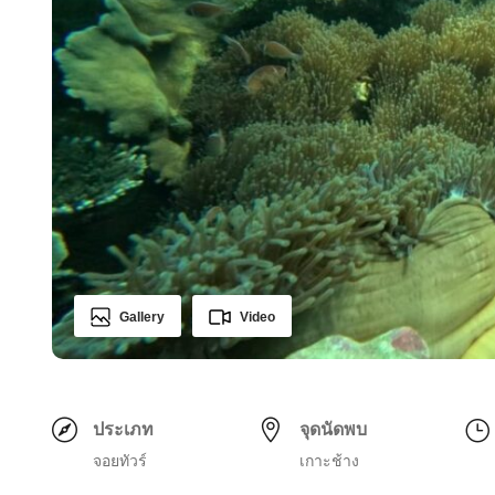
Gallery
Video
ประเภท
จุดนัดพบ
จอยทัวร์
เกาะช้าง