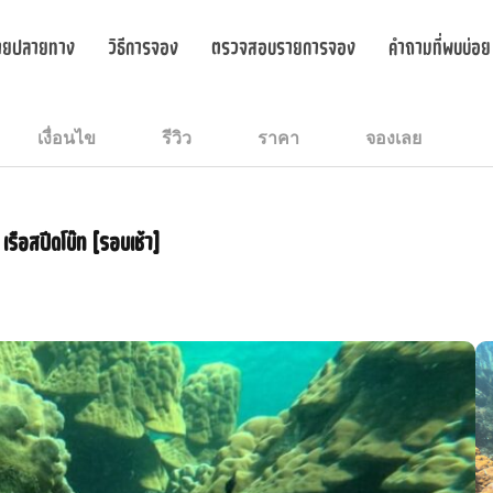
ายปลายทาง
วิธีการจอง
ตรวจสอบรายการจอง
คำถามที่พบบ่อย
เงื่อนไข
รีวิว
ราคา
จองเลย
เรือสปีดโบ๊ท [รอบเช้า]