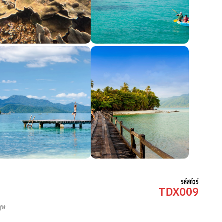
รหัสทัวร์
TDX009
ฤษ