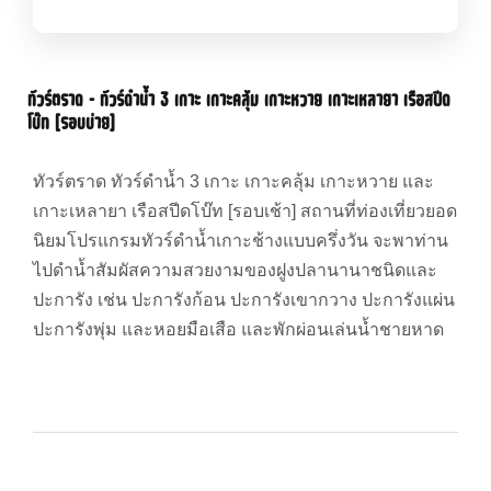
ทัวร์ตราด – ทัวร์ดำน้ำ 3 เกาะ เกาะคลุ้ม เกาะหวาย เกาะเหลายา เรือสปีด
โบ๊ท [รอบบ่าย]
ทัวร์ตราด ทัวร์ดำน้ำ 3 เกาะ เกาะคลุ้ม เกาะหวาย และ
เกาะเหลายา เรือสปีดโบ๊ท [รอบเช้า] สถานที่ท่องเที่ยวยอด
นิยมโปรแกรมทัวร์ดำน้ำเกาะช้างแบบครึ่งวัน จะพาท่าน
ไปดำน้ำสัมผัสความสวยงามของฝูงปลานานาชนิดและ
ปะการัง เช่น ปะการังก้อน ปะการังเขากวาง ปะการังแผ่น
ปะการังพุ่ม และหอยมือเสือ และพักผ่อนเล่นน้ำชายหาด