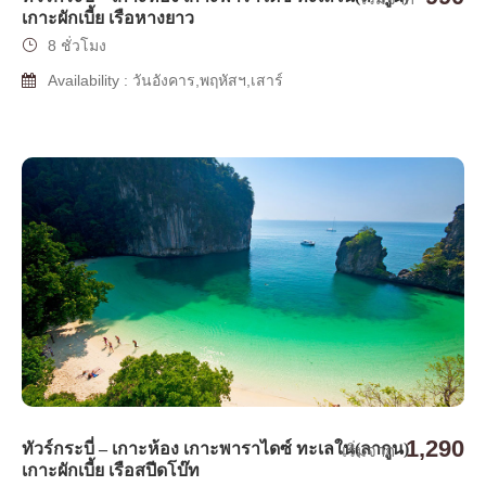
เกาะผักเบี้ย เรือหางยาว
8 ชั่วโมง
Availability : วันอังคาร,พฤหัสฯ,เสาร์
1,290
ทัวร์กระบี่ – เกาะห้อง เกาะพาราไดซ์ ทะเลใน(ลากูน)
เริ่มจาก
เกาะผักเบี้ย เรือสปีดโบ๊ท