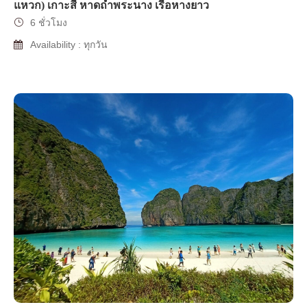
แหวก) เกาะสี่ หาดถ้ำพระนาง เรือหางยาว
6 ชั่วโมง
Availability : ทุกวัน