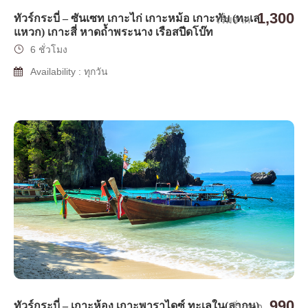
1,300
ทัวร์กระบี่ – ซันเซท เกาะไก่ เกาะหม้อ เกาะทับ (ทะเล
เริ่มจาก
แหวก) เกาะสี่ หาดถ้ำพระนาง เรือสปีดโบ๊ท
6 ชั่วโมง
Availability : ทุกวัน
990
ทัวร์กระบี่ – เกาะห้อง เกาะพาราไดซ์ ทะเลใน(ลากูน)
เริ่มจาก