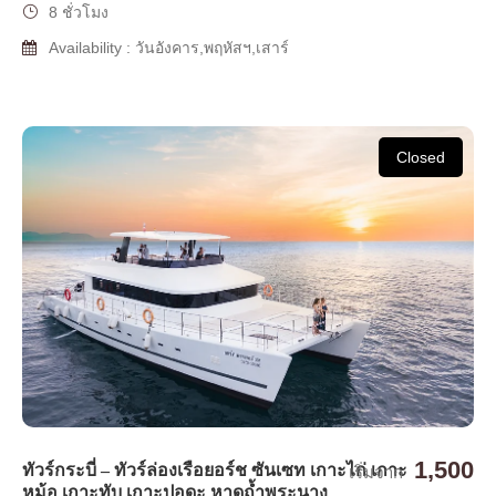
8 ชั่วโมง
Availability : วันอังคาร,พฤหัสฯ,เสาร์
Closed
1,500
ทัวร์กระบี่ – ทัวร์ล่องเรือยอร์ช ซันเซท เกาะไก่ เกาะ
เริ่มจาก
หม้อ เกาะทับ เกาะปอดะ หาดถ้ำพระนาง