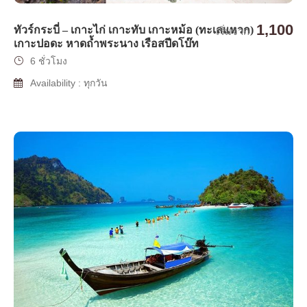
1,100
ทัวร์กระบี่ – เกาะไก่ เกาะทับ เกาะหม้อ (ทะเลแหวก)
เริ่มจาก
เกาะปอดะ หาดถ้ำพระนาง เรือสปีดโบ๊ท
6 ชั่วโมง
Availability : ทุกวัน