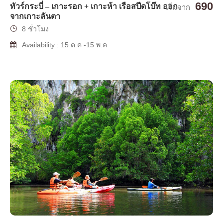
690
ทัวร์กระบี่ – เกาะรอก + เกาะห้า เรือสปีดโบ๊ท ออก
เริ่มจาก
จากเกาะลันตา
8 ชั่วโมง
Availability : 15 ต.ค -15 พ.ค