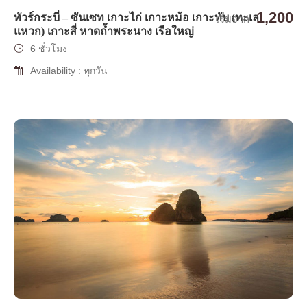
1,200
ทัวร์กระบี่ – ซันเซท เกาะไก่ เกาะหม้อ เกาะทับ (ทะเล
เริ่มจาก
แหวก) เกาะสี่ หาดถ้ำพระนาง เรือใหญ่
6 ชั่วโมง
Availability : ทุกวัน