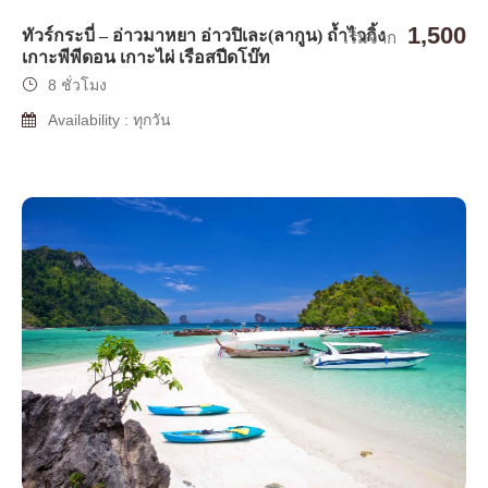
1,500
ทัวร์กระบี่ – อ่าวมาหยา อ่าวปิเละ(ลากูน) ถ้ำไวกิ้ง
เริ่มจาก
เกาะพีพีดอน เกาะไผ่ เรือสปีดโบ๊ท
8 ชั่วโมง
Availability : ทุกวัน