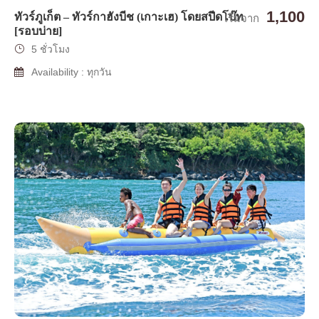
1,100
ทัวร์ภูเก็ต – ทัวร์กาฮังบีช (เกาะเฮ) โดยสปีดโบ๊ท
เริ่มจาก
[รอบบ่าย]
5 ชั่วโมง
Availability : ทุกวัน