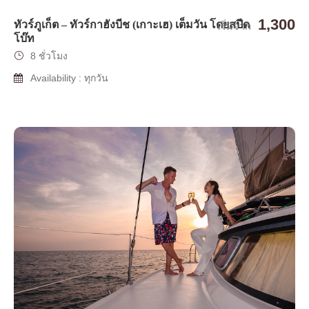
1,300
ทัวร์ภูเก็ต – ทัวร์กาฮังบีช (เกาะเฮ) เต็มวัน โดยสปีด
เริ่มจาก
โบ๊ท
8 ชั่วโมง
Availability : ทุกวัน