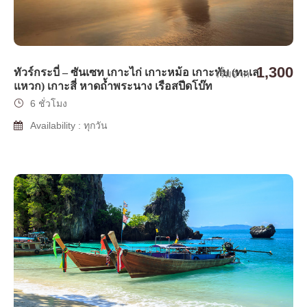
1,300
ทัวร์กระบี่ – ซันเซท เกาะไก่ เกาะหม้อ เกาะทับ (ทะเล
เริ่มจาก
แหวก) เกาะสี่ หาดถ้ำพระนาง เรือสปีดโบ๊ท
6 ชั่วโมง
Availability : ทุกวัน