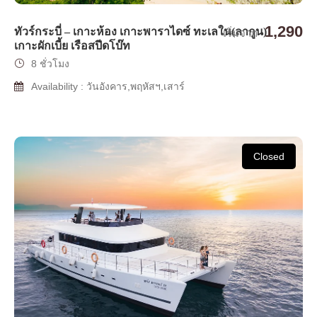
1,290
ทัวร์กระบี่ – เกาะห้อง เกาะพาราไดซ์ ทะเลใน(ลากูน)
เริ่มจาก
เกาะผักเบี้ย เรือสปีดโบ๊ท
8 ชั่วโมง
Availability : วันอังคาร,พฤหัสฯ,เสาร์
Closed