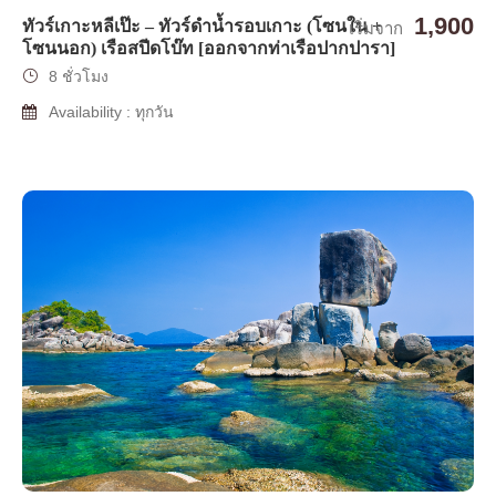
1,900
ทัวร์เกาะหลีเป๊ะ – ทัวร์ดำน้ำรอบเกาะ (โซนใน +
เริ่มจาก
โซนนอก) เรือสปีดโบ๊ท [ออกจากท่าเรือปากปารา]
8 ชั่วโมง
Availability : ทุกวัน