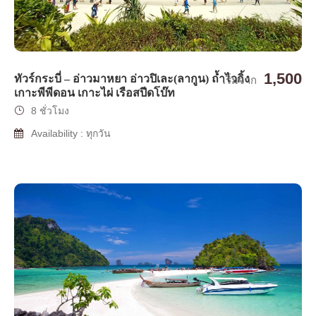
1,500
ทัวร์กระบี่ – อ่าวมาหยา อ่าวปิเละ(ลากูน) ถ้ำไวกิ้ง
เริ่มจาก
เกาะพีพีดอน เกาะไผ่ เรือสปีดโบ๊ท
8 ชั่วโมง
Availability : ทุกวัน