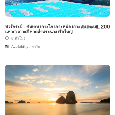
1,200
ทัวร์กระบี่ – ซันเซท เกาะไก่ เกาะหม้อ เกาะทับ (ทะเล
เริ่มจาก
แหวก) เกาะสี่ หาดถ้ำพระนาง เรือใหญ่
6 ชั่วโมง
Availability : ทุกวัน