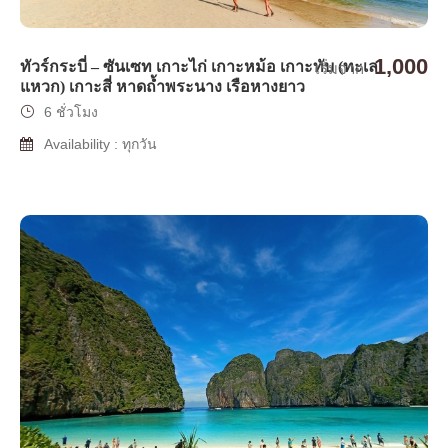
1,000
ทัวร์กระบี่ – ซันเซท เกาะไก่ เกาะหม้อ เกาะทับ (ทะเล
เริ่มจาก
แหวก) เกาะสี่ หาดถ้ำพระนาง เรือหางยาว
6 ชั่วโมง
Availability : ทุกวัน