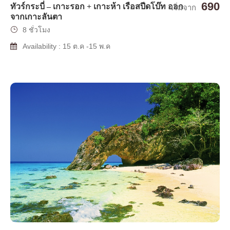
690
ทัวร์กระบี่ – เกาะรอก + เกาะห้า เรือสปีดโบ๊ท ออก
เริ่มจาก
จากเกาะลันตา
8 ชั่วโมง
Availability : 15 ต.ค -15 พ.ค