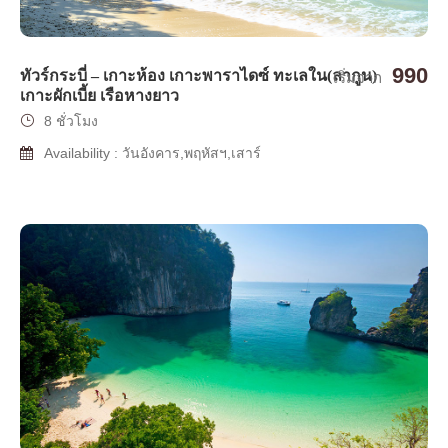
990
ทัวร์กระบี่ – เกาะห้อง เกาะพาราไดซ์ ทะเลใน(ลากูน)
เริ่มจาก
เกาะผักเบี้ย เรือหางยาว
8 ชั่วโมง
Availability : วันอังคาร,พฤหัสฯ,เสาร์