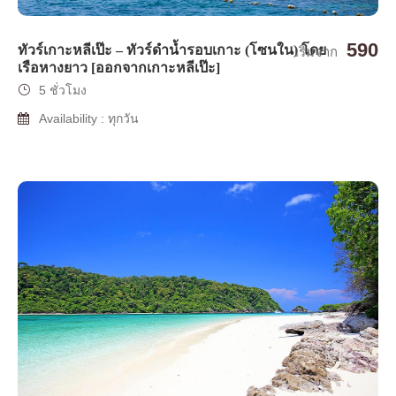
590
ทัวร์เกาะหลีเป๊ะ – ทัวร์ดำน้ำรอบเกาะ (โซนใน) โดย
เริ่มจาก
เรือหางยาว [ออกจากเกาะหลีเป๊ะ]
5 ชั่วโมง
Availability : ทุกวัน