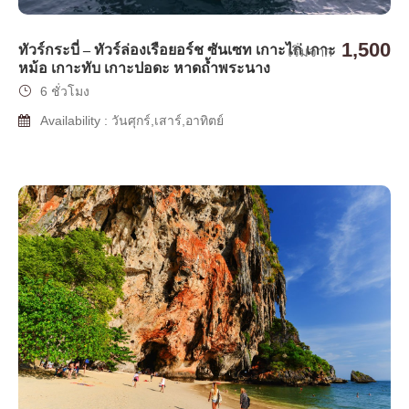
1,500
ทัวร์กระบี่ – ทัวร์ล่องเรือยอร์ช ซันเซท เกาะไก่ เกาะ
เริ่มจาก
หม้อ เกาะทับ เกาะปอดะ หาดถ้ำพระนาง
6 ชั่วโมง
Availability : วันศุกร์,เสาร์,อาทิตย์