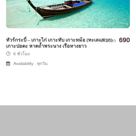
690
ทัวร์กระบี่ – เกาะไก่ เกาะทับ เกาะหม้อ (ทะเลแหวก)
เริ่มจาก
เกาะปอดะ หาดถ้ำพระนาง เรือหางยาว
6 ชั่วโมง
Availability : ทุกวัน