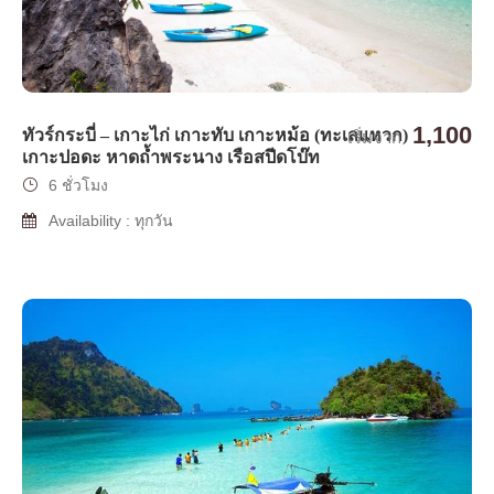
1,100
ทัวร์กระบี่ – เกาะไก่ เกาะทับ เกาะหม้อ (ทะเลแหวก)
เริ่มจาก
เกาะปอดะ หาดถ้ำพระนาง เรือสปีดโบ๊ท
6 ชั่วโมง
Availability : ทุกวัน