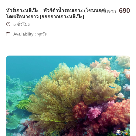
690
ทัวร์เกาะหลีเป๊ะ – ทัวร์ดำน้ำรอบเกาะ (โซนนอก)
เริ่มจาก
โดยเรือหางยาว [ออกจากเกาะหลีเป๊ะ]
5 ชั่วโมง
Availability : ทุกวัน