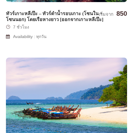
850
ทัวร์เกาะหลีเป๊ะ – ทัวร์ดำน้ำรอบเกาะ (โซนใน +
เริ่มจาก
โซนนอก) โดยเรือหางยาว [ออกจากเกาะหลีเป๊ะ]
7 ชั่วโมง
Availability : ทุกวัน