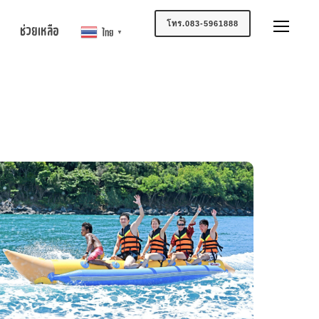
โทร.083-5961888
ช่วยเหลือ
ไทย
▼