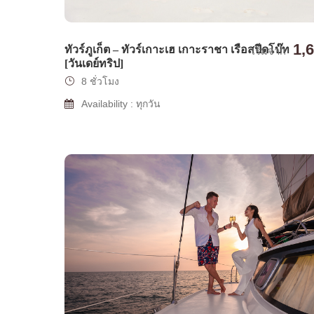
1,
ทัวร์ภูเก็ต – ทัวร์เกาะเฮ เกาะราชา เรือสปีดโบ๊ท
เริ่มจาก
[วันเดย์ทริป]
8 ชั่วโมง
Availability : ทุกวัน