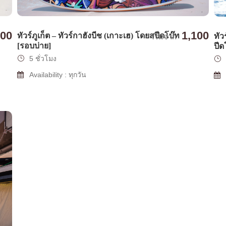
600
1,100
ทัวร์ภูเก็ต – ทัวร์กาฮังบีช (เกาะเฮ) โดยสปีดโบ๊ท
ทัว
เริ่มจาก
[รอบบ่าย]
ปีด
5 ชั่วโมง
Availability : ทุกวัน