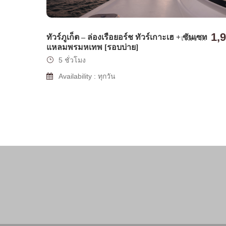
1,
ทัวร์ภูเก็ต – ล่องเรือยอร์ช ทัวร์เกาะเฮ + ซันเซท
เริ่มจาก
แหลมพรมหเทพ [รอบบ่าย]
5 ชั่วโมง
Availability : ทุกวัน