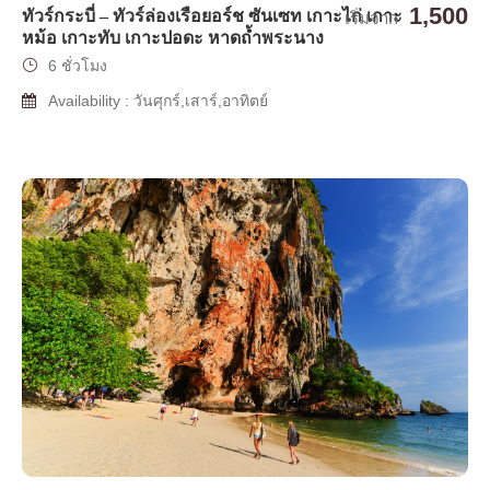
1,500
ทัวร์กระบี่ – ทัวร์ล่องเรือยอร์ช ซันเซท เกาะไก่ เกาะ
เริ่มจาก
หม้อ เกาะทับ เกาะปอดะ หาดถ้ำพระนาง
6 ชั่วโมง
Availability : วันศุกร์,เสาร์,อาทิตย์