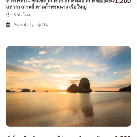
1,200
ทัวร์กระบี่ – ซันเซท เกาะไก่ เกาะหม้อ เกาะทับ (ทะเล
เริ่มจาก
แหวก) เกาะสี่ หาดถ้ำพระนาง เรือใหญ่
6 ชั่วโมง
Availability : ทุกวัน