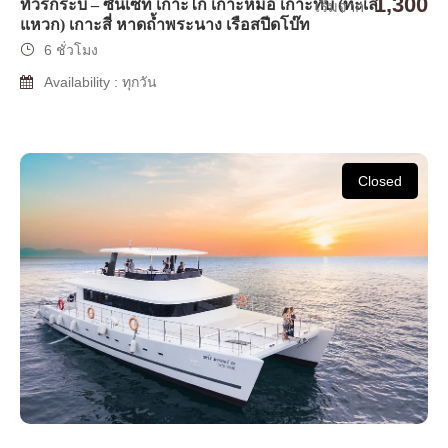
1,300
ทัวร์กระบี่ – ซันเซท เกาะไก่ เกาะหม้อ เกาะทับ (ทะเล
เริ่มจาก
แหวก) เกาะสี่ หาดถ้ำพระนาง เรือสปีดโบ๊ท
6 ชั่วโมง
Availability : ทุกวัน
Closed