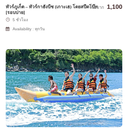
1,100
ทัวร์ภูเก็ต – ทัวร์กาฮังบีช (เกาะเฮ) โดยสปีดโบ๊ท
เริ่มจาก
[รอบบ่าย]
5 ชั่วโมง
Availability : ทุกวัน