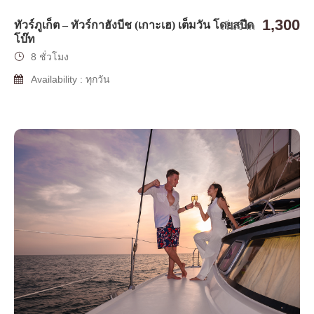
1,300
ทัวร์ภูเก็ต – ทัวร์กาฮังบีช (เกาะเฮ) เต็มวัน โดยสปีด
เริ่มจาก
โบ๊ท
8 ชั่วโมง
Availability : ทุกวัน