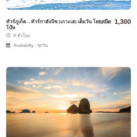
1,300
ทัวร์ภูเก็ต – ทัวร์กาฮังบีช (เกาะเฮ) เต็มวัน โดยสปีด
เริ่มจาก
โบ๊ท
8 ชั่วโมง
Availability : ทุกวัน