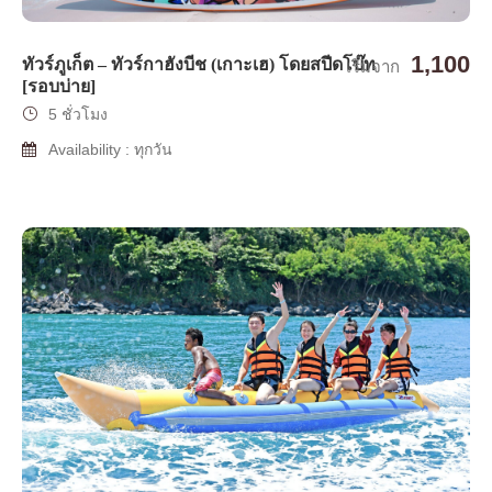
1,100
ทัวร์ภูเก็ต – ทัวร์กาฮังบีช (เกาะเฮ) โดยสปีดโบ๊ท
เริ่มจาก
[รอบบ่าย]
5 ชั่วโมง
Availability : ทุกวัน