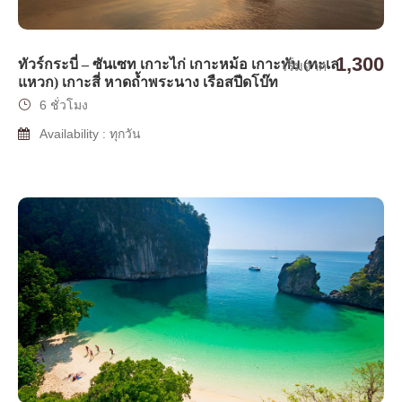
1,300
ทัวร์กระบี่ – ซันเซท เกาะไก่ เกาะหม้อ เกาะทับ (ทะเล
เริ่มจาก
แหวก) เกาะสี่ หาดถ้ำพระนาง เรือสปีดโบ๊ท
6 ชั่วโมง
Availability : ทุกวัน