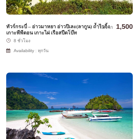
1,500
ทัวร์กระบี่ – อ่าวมาหยา อ่าวปิเละ(ลากูน) ถ้ำไวกิ้ง
เริ่มจาก
เกาะพีพีดอน เกาะไผ่ เรือสปีดโบ๊ท
8 ชั่วโมง
Availability : ทุกวัน