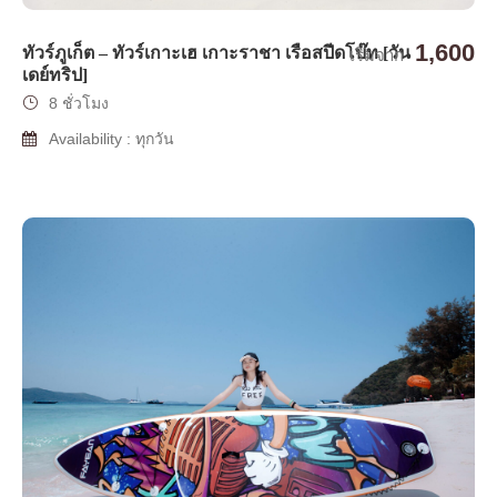
1,600
ทัวร์ภูเก็ต – ทัวร์เกาะเฮ เกาะราชา เรือสปีดโบ๊ท [วัน
เริ่มจาก
เดย์ทริป]
8 ชั่วโมง
Availability : ทุกวัน