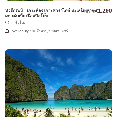
1,290
ทัวร์กระบี่ – เกาะห้อง เกาะพาราไดซ์ ทะเลใน(ลากูน)
เริ่มจาก
เกาะผักเบี้ย เรือสปีดโบ๊ท
8 ชั่วโมง
Availability : วันอังคาร,พฤหัสฯ,เสาร์