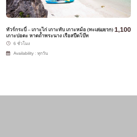
1,100
ทัวร์กระบี่ – เกาะไก่ เกาะทับ เกาะหม้อ (ทะเลแหวก)
เริ่มจาก
เกาะปอดะ หาดถ้ำพระนาง เรือสปีดโบ๊ท
6 ชั่วโมง
Availability : ทุกวัน