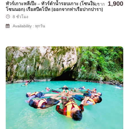
1,900
ทัวร์เกาะหลีเป๊ะ – ทัวร์ดำน้ำรอบเกาะ (โซนใน +
เริ่มจาก
โซนนอก) เรือสปีดโบ๊ท [ออกจากท่าเรือปากปารา]
8 ชั่วโมง
Availability : ทุกวัน