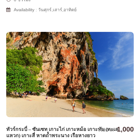
Availability : วันศุกร์,เสาร์,อาทิตย์
1,000
ทัวร์กระบี่ – ซันเซท เกาะไก่ เกาะหม้อ เกาะทับ (ทะเล
เริ่มจาก
แหวก) เกาะสี่ หาดถ้ำพระนาง เรือหางยาว