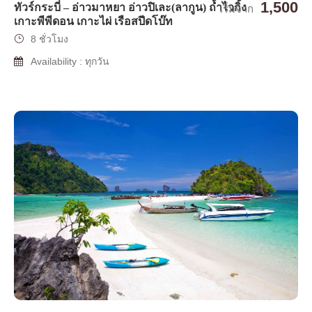
1,500
ทัวร์กระบี่ – อ่าวมาหยา อ่าวปิเละ(ลากูน) ถ้ำไวกิ้ง
เริ่มจาก
เกาะพีพีดอน เกาะไผ่ เรือสปีดโบ๊ท
8 ชั่วโมง
Availability : ทุกวัน