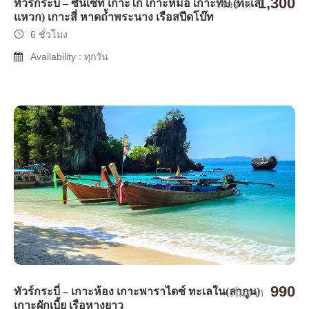
1,300
ทัวร์กระบี่ – ซันเซท เกาะไก่ เกาะหม้อ เกาะทับ (ทะเล
เริ่มจาก
แหวก) เกาะสี่ หาดถ้ำพระนาง เรือสปีดโบ๊ท
6 ชั่วโมง
Availability : ทุกวัน
990
ทัวร์กระบี่ – เกาะห้อง เกาะพาราไดซ์ ทะเลใน(ลากูน)
เริ่มจาก
เกาะผักเบี้ย เรือหางยาว