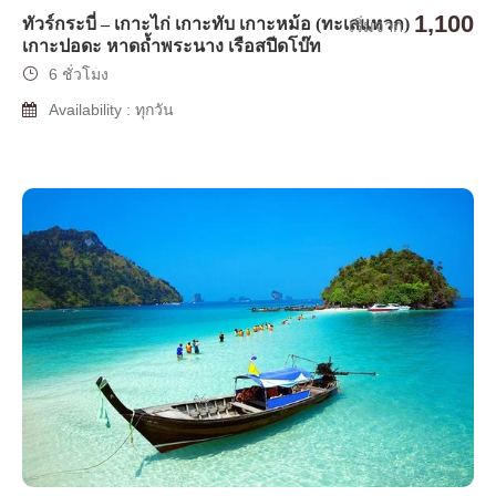
1,100
ทัวร์กระบี่ – เกาะไก่ เกาะทับ เกาะหม้อ (ทะเลแหวก)
เริ่มจาก
เกาะปอดะ หาดถ้ำพระนาง เรือสปีดโบ๊ท
6 ชั่วโมง
Availability : ทุกวัน