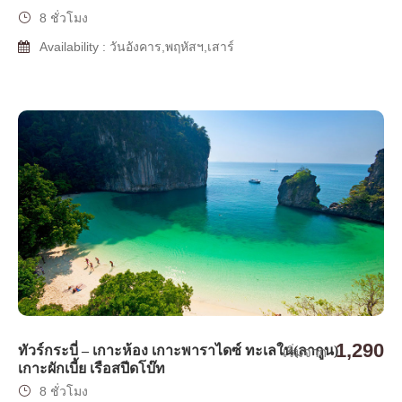
8 ชั่วโมง
Availability : วันอังคาร,พฤหัสฯ,เสาร์
1,290
ทัวร์กระบี่ – เกาะห้อง เกาะพาราไดซ์ ทะเลใน(ลากูน)
เริ่มจาก
เกาะผักเบี้ย เรือสปีดโบ๊ท
8 ชั่วโมง