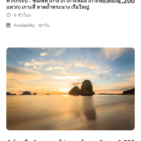
1,200
ทัวร์กระบี่ – ซันเซท เกาะไก่ เกาะหม้อ เกาะทับ (ทะเล
เริ่มจาก
แหวก) เกาะสี่ หาดถ้ำพระนาง เรือใหญ่
6 ชั่วโมง
Availability : ทุกวัน