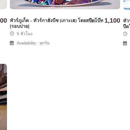
600
1,100
ทัวร์ภูเก็ต – ทัวร์กาฮังบีช (เกาะเฮ) โดยสปีดโบ๊ท
ทัว
เริ่มจาก
[รอบบ่าย]
ปีด
5 ชั่วโมง
Availability : ทุกวัน