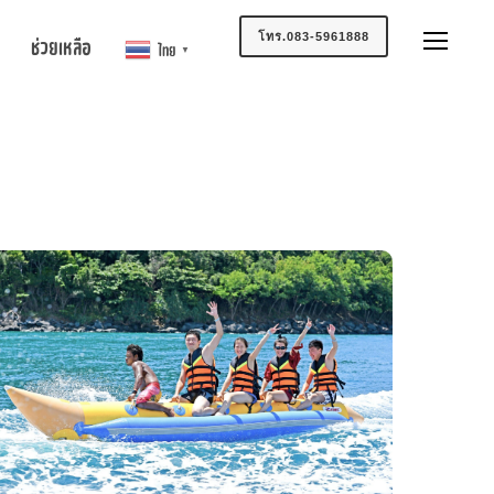
โทร.083-5961888
ช่วยเหลือ
ไทย
▼