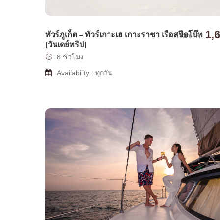
1,
ทัวร์ภูเก็ต – ทัวร์เกาะเฮ เกาะราชา เรือสปีดโบ๊ท
เริ่มจาก
[วันเดย์ทริป]
8 ชั่วโมง
Availability : ทุกวัน