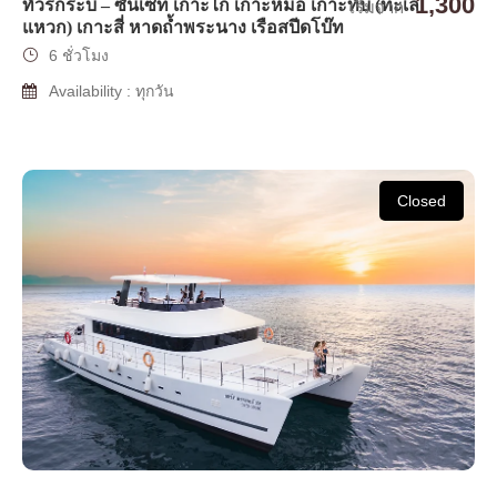
1,300
ทัวร์กระบี่ – ซันเซท เกาะไก่ เกาะหม้อ เกาะทับ (ทะเล
เริ่มจาก
แหวก) เกาะสี่ หาดถ้ำพระนาง เรือสปีดโบ๊ท
6 ชั่วโมง
Availability : ทุกวัน
Closed