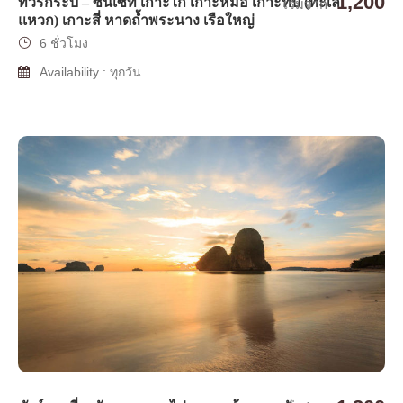
1,200
ทัวร์กระบี่ – ซันเซท เกาะไก่ เกาะหม้อ เกาะทับ (ทะเล
เริ่มจาก
แหวก) เกาะสี่ หาดถ้ำพระนาง เรือใหญ่
6 ชั่วโมง
Availability : ทุกวัน