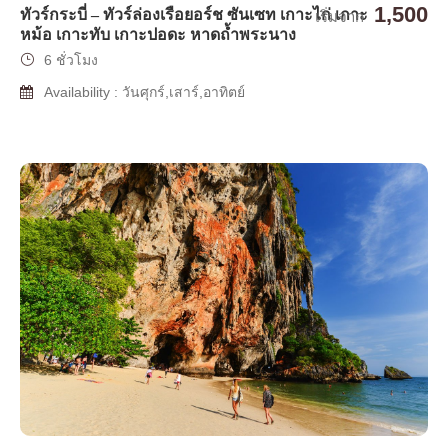
1,500
ทัวร์กระบี่ – ทัวร์ล่องเรือยอร์ช ซันเซท เกาะไก่ เกาะ
เริ่มจาก
หม้อ เกาะทับ เกาะปอดะ หาดถ้ำพระนาง
6 ชั่วโมง
Availability : วันศุกร์,เสาร์,อาทิตย์