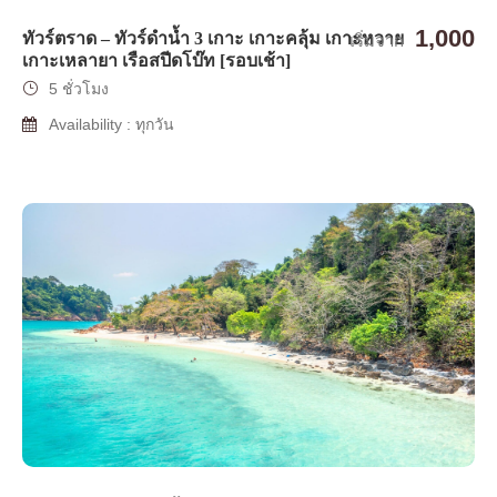
1,000
ทัวร์ตราด – ทัวร์ดำน้ำ 3 เกาะ เกาะคลุ้ม เกาะหวาย
เริ่มจาก
เกาะเหลายา เรือสปีดโบ๊ท [รอบเช้า]
5 ชั่วโมง
Availability : ทุกวัน