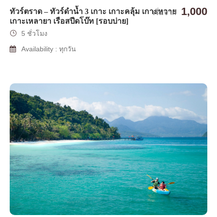
1,000
ทัวร์ตราด – ทัวร์ดำน้ำ 3 เกาะ เกาะคลุ้ม เกาะหวาย
เริ่มจาก
เกาะเหลายา เรือสปีดโบ๊ท [รอบบ่าย]
5 ชั่วโมง
Availability : ทุกวัน