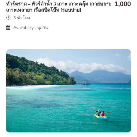
1,000
ทัวร์ตราด – ทัวร์ดำน้ำ 3 เกาะ เกาะคลุ้ม เกาะหวาย
เริ่มจาก
เกาะเหลายา เรือสปีดโบ๊ท [รอบบ่าย]
5 ชั่วโมง
Availability : ทุกวัน