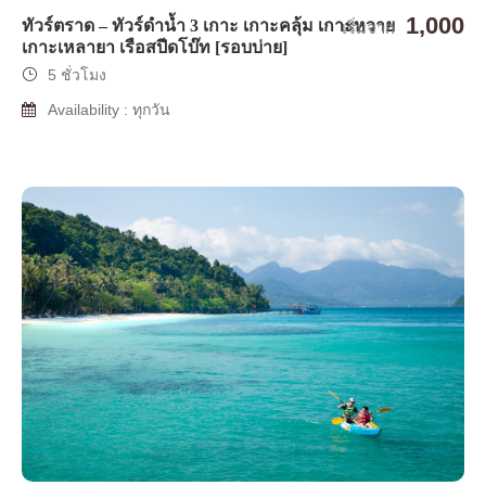
1,000
ทัวร์ตราด – ทัวร์ดำน้ำ 3 เกาะ เกาะคลุ้ม เกาะหวาย
เริ่มจาก
เกาะเหลายา เรือสปีดโบ๊ท [รอบบ่าย]
5 ชั่วโมง
Availability : ทุกวัน