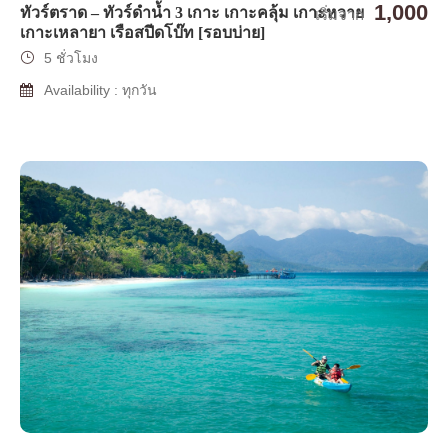
1,000
ทัวร์ตราด – ทัวร์ดำน้ำ 3 เกาะ เกาะคลุ้ม เกาะหวาย
เริ่มจาก
เกาะเหลายา เรือสปีดโบ๊ท [รอบบ่าย]
5 ชั่วโมง
Availability : ทุกวัน