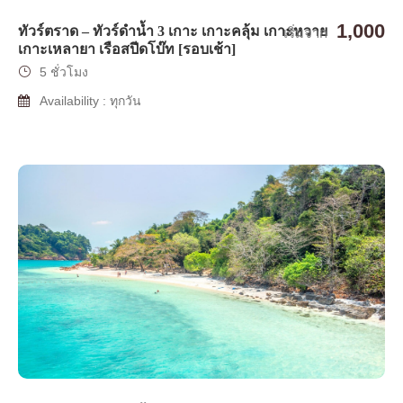
1,000
ทัวร์ตราด – ทัวร์ดำน้ำ 3 เกาะ เกาะคลุ้ม เกาะหวาย
เริ่มจาก
เกาะเหลายา เรือสปีดโบ๊ท [รอบเช้า]
5 ชั่วโมง
Availability : ทุกวัน