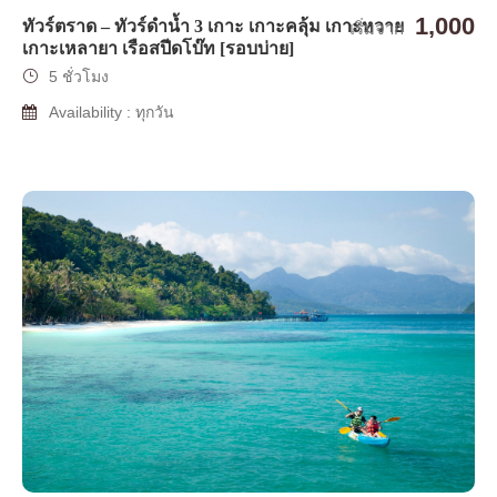
1,000
ทัวร์ตราด – ทัวร์ดำน้ำ 3 เกาะ เกาะคลุ้ม เกาะหวาย
เริ่มจาก
เกาะเหลายา เรือสปีดโบ๊ท [รอบบ่าย]
5 ชั่วโมง
Availability : ทุกวัน