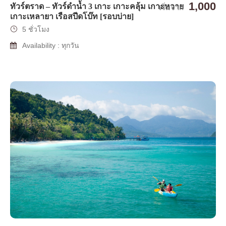
1,000
ทัวร์ตราด – ทัวร์ดำน้ำ 3 เกาะ เกาะคลุ้ม เกาะหวาย
เริ่มจาก
เกาะเหลายา เรือสปีดโบ๊ท [รอบบ่าย]
5 ชั่วโมง
Availability : ทุกวัน