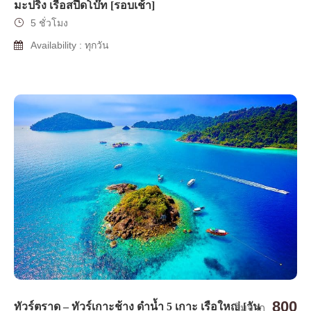
มะปริง เรือสปีดโบ๊ท [รอบเช้า]
5 ชั่วโมง
Availability : ทุกวัน
800
ทัวร์ตราด – ทัวร์เกาะช้าง ดำน้ำ 5 เกาะ เรือใหญ่ [วัน
เริ่มจาก