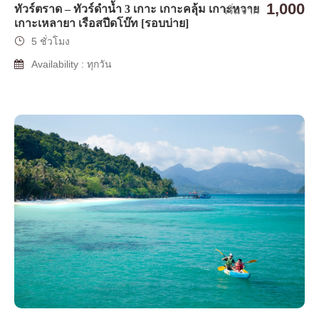
1,000
ทัวร์ตราด – ทัวร์ดำน้ำ 3 เกาะ เกาะคลุ้ม เกาะหวาย
เริ่มจาก
เกาะเหลายา เรือสปีดโบ๊ท [รอบบ่าย]
5 ชั่วโมง
Availability : ทุกวัน