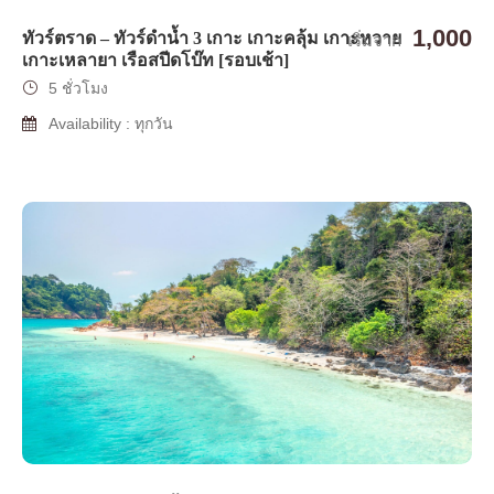
1,000
ทัวร์ตราด – ทัวร์ดำน้ำ 3 เกาะ เกาะคลุ้ม เกาะหวาย
เริ่มจาก
เกาะเหลายา เรือสปีดโบ๊ท [รอบเช้า]
5 ชั่วโมง
Availability : ทุกวัน