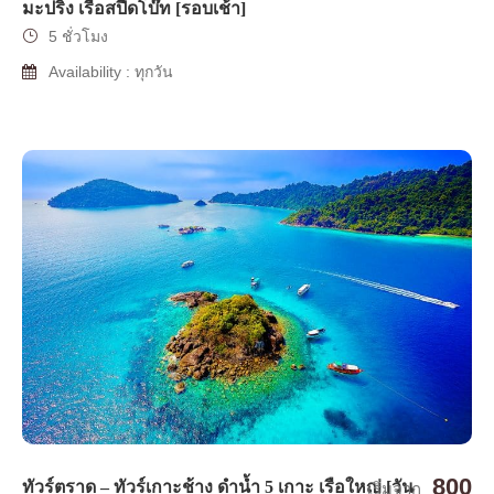
มะปริง เรือสปีดโบ๊ท [รอบเช้า]
5 ชั่วโมง
Availability : ทุกวัน
800
ทัวร์ตราด – ทัวร์เกาะช้าง ดำน้ำ 5 เกาะ เรือใหญ่ [วัน
เริ่มจาก