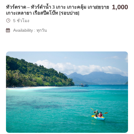
1,000
ทัวร์ตราด – ทัวร์ดำน้ำ 3 เกาะ เกาะคลุ้ม เกาะหวาย
เริ่มจาก
เกาะเหลายา เรือสปีดโบ๊ท [รอบบ่าย]
5 ชั่วโมง
Availability : ทุกวัน