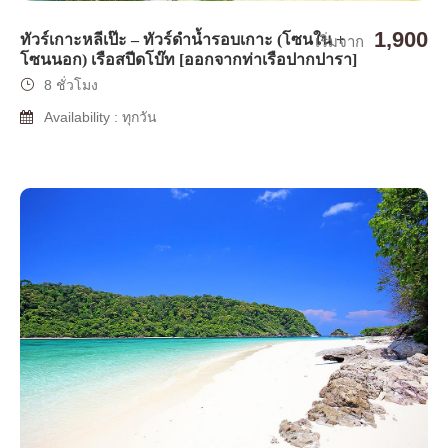
1,900
ทัวร์เกาะหลีเป๊ะ – ทัวร์ดำน้ำรอบเกาะ (โซนใน +
เริ่มจาก
โซนนอก) เรือสปีดโบ๊ท [ออกจากท่าเรือปากปารา]
8 ชั่วโมง
Availability : ทุกวัน