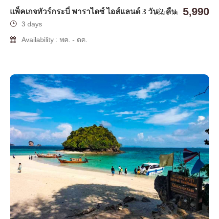
5,990
แพ็คเกจทัวร์กระบี่ พาราไดซ์ ไอส์แลนด์ 3 วัน 2 คืน
เริ่มจาก
3 days
Availability : พค. - ตค.