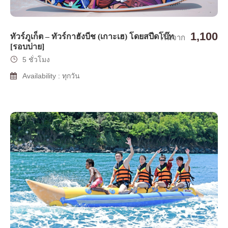
1,100
ทัวร์ภูเก็ต – ทัวร์กาฮังบีช (เกาะเฮ) โดยสปีดโบ๊ท
เริ่มจาก
[รอบบ่าย]
5 ชั่วโมง
Availability : ทุกวัน