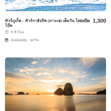
1,300
ทัวร์ภูเก็ต – ทัวร์กาฮังบีช (เกาะเฮ) เต็มวัน โดยสปีด
เริ่มจาก
โบ๊ท
8 ชั่วโมง
Availability : ทุกวัน