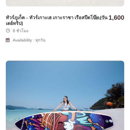
1,600
ทัวร์ภูเก็ต – ทัวร์เกาะเฮ เกาะราชา เรือสปีดโบ๊ท [วัน
เริ่มจาก
เดย์ทริป]
8 ชั่วโมง
Availability : ทุกวัน