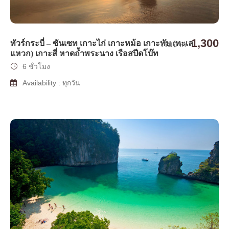
1,300
ทัวร์กระบี่ – ซันเซท เกาะไก่ เกาะหม้อ เกาะทับ (ทะเล
เริ่มจาก
แหวก) เกาะสี่ หาดถ้ำพระนาง เรือสปีดโบ๊ท
6 ชั่วโมง
Availability : ทุกวัน