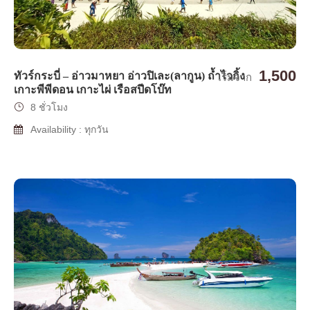
1,500
ทัวร์กระบี่ – อ่าวมาหยา อ่าวปิเละ(ลากูน) ถ้ำไวกิ้ง
เริ่มจาก
เกาะพีพีดอน เกาะไผ่ เรือสปีดโบ๊ท
8 ชั่วโมง
Availability : ทุกวัน