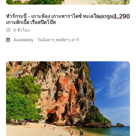
1,290
ทัวร์กระบี่ – เกาะห้อง เกาะพาราไดซ์ ทะเลใน(ลากูน)
เริ่มจาก
เกาะผักเบี้ย เรือสปีดโบ๊ท
8 ชั่วโมง
Availability : วันอังคาร,พฤหัสฯ,เสาร์