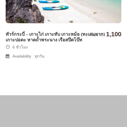
1,100
ทัวร์กระบี่ – เกาะไก่ เกาะทับ เกาะหม้อ (ทะเลแหวก)
เริ่มจาก
เกาะปอดะ หาดถ้ำพระนาง เรือสปีดโบ๊ท
6 ชั่วโมง
Availability : ทุกวัน