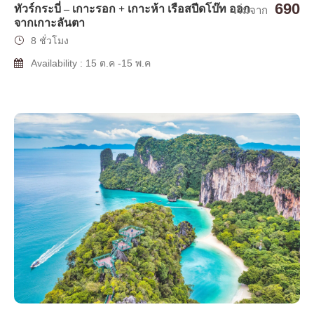
690
ทัวร์กระบี่ – เกาะรอก + เกาะห้า เรือสปีดโบ๊ท ออก
เริ่มจาก
จากเกาะลันตา
8 ชั่วโมง
Availability : 15 ต.ค -15 พ.ค