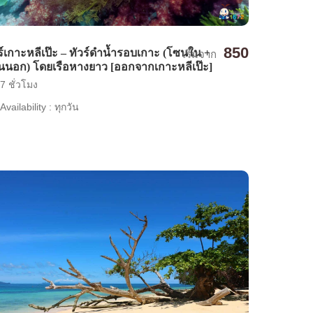
850
ร์เกาะหลีเป๊ะ – ทัวร์ดำน้ำรอบเกาะ (โซนใน +
เริ่มจาก
นอก) โดยเรือหางยาว [ออกจากเกาะหลีเป๊ะ]
7 ชั่วโมง
Availability : ทุกวัน