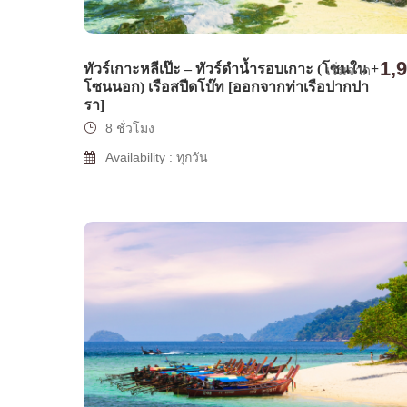
1,
ทัวร์เกาะหลีเป๊ะ – ทัวร์ดำน้ำรอบเกาะ (โซนใน +
เริ่มจาก
โซนนอก) เรือสปีดโบ๊ท [ออกจากท่าเรือปากปา
รา]
8 ชั่วโมง
Availability : ทุกวัน