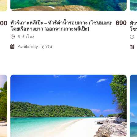
690
900
ทัวร์เกาะหลีเป๊ะ – ทัวร์ดำน้ำรอบเกาะ (โซนนอก)
ทัว
เริ่มจาก
โดยเรือหางยาว [ออกจากเกาะหลีเป๊ะ]
โซน
5 ชั่วโมง
Availability : ทุกวัน