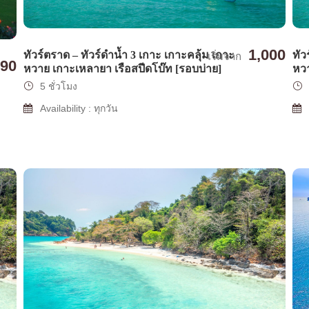
1,000
ทัวร์ตราด – ทัวร์ดำน้ำ 3 เกาะ เกาะคลุ้ม เกาะ
ทัว
เริ่มจาก
90
หวาย เกาะเหลายา เรือสปีดโบ๊ท [รอบบ่าย]
หวา
5 ชั่วโมง
Availability : ทุกวัน