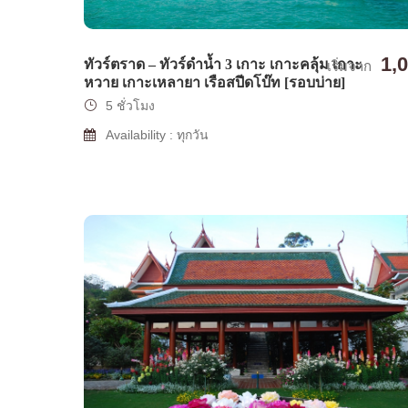
1,
ทัวร์ตราด – ทัวร์ดำน้ำ 3 เกาะ เกาะคลุ้ม เกาะ
เริ่มจาก
หวาย เกาะเหลายา เรือสปีดโบ๊ท [รอบบ่าย]
5 ชั่วโมง
Availability : ทุกวัน