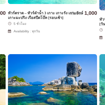
000
1,000
ทัวร์ตราด – ทัวร์ดำน้ำ 3 เกาะ เกาะรัง เกาะยักษ์
เริ่มจาก
เกาะมะปริง เรือสปีดโบ๊ท [รอบเช้า]
ทัว
5 ชั่วโมง
[วั
Availability : ทุกวัน