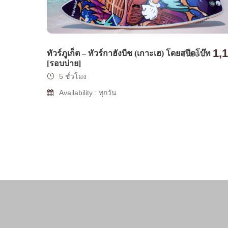
1,
ทัวร์ภูเก็ต – ทัวร์กาฮังบีช (เกาะเฮ) โดยสปีดโบ๊ท
เริ่มจาก
[รอบบ่าย]
5 ชั่วโมง
Availability : ทุกวัน