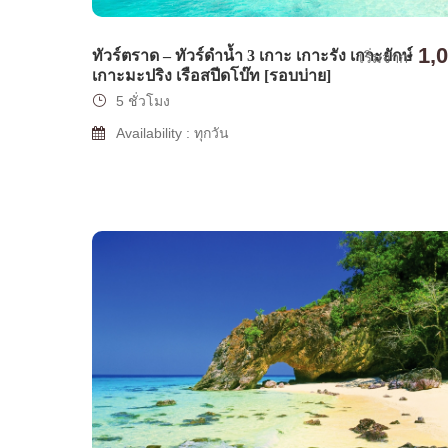
1,
ทัวร์ตราด – ทัวร์ดำน้ำ 3 เกาะ เกาะรัง เกาะยักษ์
เริ่มจาก
เกาะมะปริง เรือสปีดโบ๊ท [รอบบ่าย]
5 ชั่วโมง
Availability : ทุกวัน