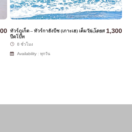
100
1,300
ทัวร์ภูเก็ต – ทัวร์กาฮังบีช (เกาะเฮ) เต็มวัน โดยส
เริ่มจาก
ปีดโบ๊ท
8 ชั่วโมง
Availability : ทุกวัน