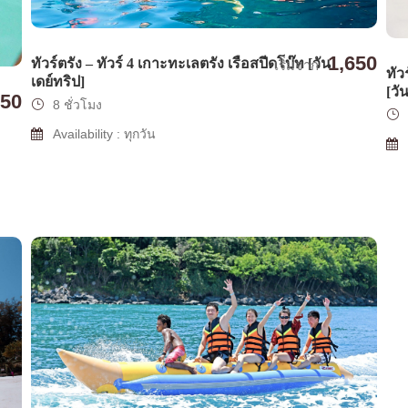
1,650
ทัวร์ตรัง – ทัวร์ 4 เกาะทะเลตรัง เรือสปีดโบ๊ท [วัน
เริ่มจาก
ทัว
เดย์ทริป]
[วั
150
8 ชั่วโมง
Availability : ทุกวัน